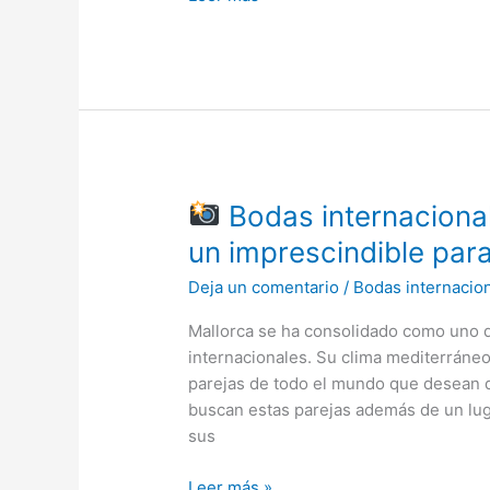
Bodas internacional
Bodas
un imprescindible par
internacionales
Deja un comentario
/
Bodas internacio
en
Mallorca:
Mallorca se ha consolidado como uno d
el
internacionales. Su clima mediterráneo
fotomatón,
parejas de todo el mundo que desean da
un
buscan estas parejas además de un lug
imprescindible
sus
para
recordar
Leer más »