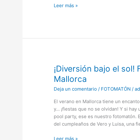
en
Leer más »
Mallorca
¡Diversión
¡Diversión bajo el sol
bajo
Mallorca
el
Deja un comentario
/
FOTOMATÓN
/
a
sol!
Fotomatón
El verano en Mallorca tiene un encanto 
en
y… ¡fiestas que no se olvidan! Y si ha
Pool
pool party, ese es nuestro fotomatón. 
Parties
del cumpleaños de Vero y Luisa, una fi
en
Mallorca
Leer más »