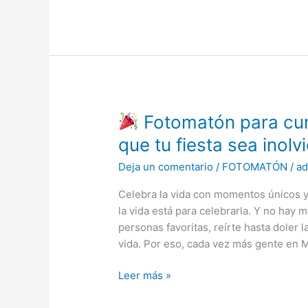
qué
incluirlos?
Fotomatón para cum
Fotomatón
que tu fiesta sea inolv
para
Deja un comentario
/
FOTOMATÓN
/
a
cumpleaños
en
Celebra la vida con momentos únicos 
Mallorca:
la vida está para celebrarla. Y no hay
haz
personas favoritas, reírte hasta doler 
que
vida. Por eso, cada vez más gente en M
tu
fiesta
Leer más »
sea
inolvidable