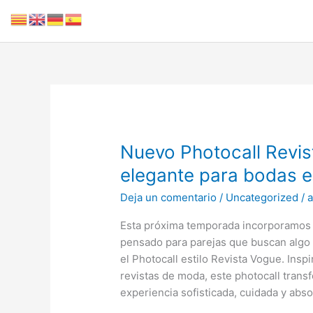
Ir
al
contenido
Nuevo
Nuevo Photocall Revis
Photocall
elegante para bodas e
Revista
Deja un comentario
/
Uncategorized
/
Vogue:
la
Esta próxima temporada incorporamos 
tendencia
pensado para parejas que buscan algo d
más
el Photocall estilo Revista Vogue. Insp
elegante
revistas de moda, este photocall trans
para
experiencia sofisticada, cuidada y abs
bodas