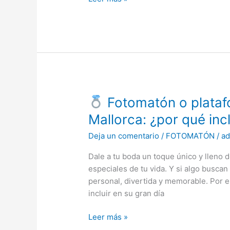
Fotomatón o plataf
Fotomatón
Mallorca: ¿por qué incl
o
Deja un comentario
/
FOTOMATÓN
/
a
plataforma
360
Dale a tu boda un toque único y lleno 
para
especiales de tu vida. Y si algo buscan
tu
personal, divertida y memorable. Por 
boda
incluir en su gran día
en
Mallorca:
Leer más »
¿por