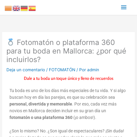
Ir
Men
al
contenido
princ
Fotomatón o plataforma 360
para tu boda en Mallorca: ¿por qué
incluirlos?
Deja un comentario
/
FOTOMATÓN
/ Por
admin
Dale a tu boda un toque único y lleno de recuerdos
Tu boda es uno de los días más especiales de tu vida. Y si algo
buscan hoy en día las parejas, es que su celebración sea
personal, divertida y memorable
. Por eso, cada vez más
novios en Mallorca deciden incluir en su gran día un
fotomatón o una plataforma 360
(¡o ambos!).
¿Son lo mismo? No. ¿Son igual de espectaculares? ¡Sin duda!